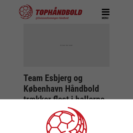
MENU
Team Esbjerg og
København Håndbold
trækker flest i hallerne
DEL
21. november 2016
Team Esbjerg og København Håndbold