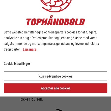
fra foråret og kan nu skrive Super Cup
vindere anno 2019 på CV’et.
Der var klasseforskel i Næstved Arena,
selvom ”hjemmeholdet” fra NFH fulgte pænt
med indledningsvist i kampen. Med små
Dette websted benytter egne og tredjeparters cookies for at fungere,
tyve minutter spillet trak esbjergenserne
analysere din brug af vores produkter og tjenester, hjælpe med vores
dog fra med en tre-måls føring, der nåede at
salgsfremmende og marketingsmæssige indsats og levere indhold fra
blive fordoblet ved pausefløjtet, 15-9.
tredjeparter.
Læs mere
Den føring var aldrig i fare i anden halvleg
og Jesper Jensens tropper viste, at holdet er
Cookie indstillinger
mere end klar til ligastarten sidst på ugen.
Stort tillykke til Team Esbjerg med sejren!
Kun nødvendige cookies
Nykøbing Falster Håndbolds Woman of the
Match blev Kristina Mulle Kristiansen.
Accepter alle cookies
Team Esbjergs Woman of the Match blev
Rikke Poulsen.