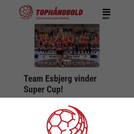
MENU
Team Esbjerg vinder
Super Cup!
DEL
27. august 2019
Med en overbevisende Super Cup sejr på 33-
22 over Nykøbing Falster Håndbold, fortsatte
Team Esbjerg de fornemme DM-guldtakter