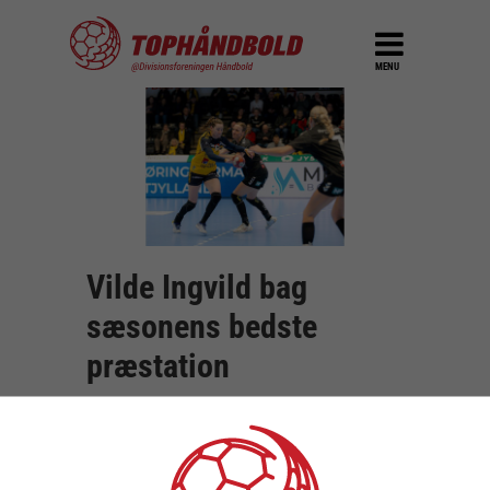
MENU
Vilde Ingvild bag
sæsonens bedste
præstation
DEL
8. februar 2024
Da Ikast Håndbold i går aftes gik mål-amok