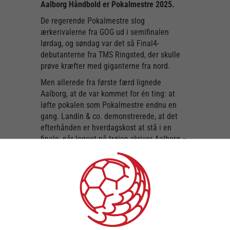
Aalborg Håndbold er Pokalmestre 2025.
De regerende Pokalmestre slog
ærkerivalerne fra GOG ud i semifinalen
lørdag, og søndag var det så Final4-
debutanterne fra TMS Ringsted, der skulle
prøve kræfter med giganterne fra nord.
Men allerede fra første færd lignede
Aalborg, at de var kommet for én ting: at
løfte pokalen som Pokalmestre endnu en
gang. Landin & co. demonstrerede, at det
efterhånden er hverdagskost at stå i en
finale, når logoet på trøjen skriver Aalborg –
og den attitude var svær at stå imod for TMS
Ringsted, selvom Oliver Wosniak gjorde sit
for, at han og holdkammeraterne kunne
følge med. I sidste ende kunne Aalborg løfte
armene og starte sejrsråbene efter en
overbevisende sejr på 34-24.
Best Player i finalen blev Niklas Landin, der