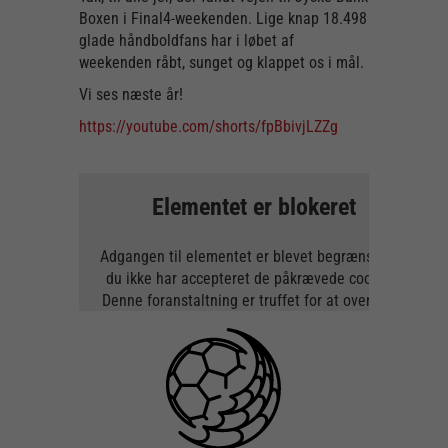
Boxen i Final4-weekenden. Lige knap 18.498
glade håndboldfans har i løbet af
weekenden råbt, sunget og klappet os i mål.
Vi ses næste år!
https://youtube.com/shorts/fpBbivjLZZg
Elementet er blokeret
Adgangen til elementet er blevet begrænset, da
du ikke har accepteret de påkrævede cookies.
Denne foranstaltning er truffet for at overholde
gældende databeskyttelseslovgivning. Du kan
få adgang til elementet ved at acceptere
cookies for elementet.
TILLAD COOKIES