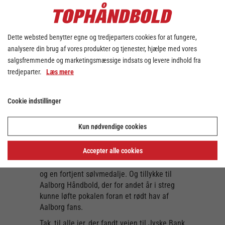
lukkede af i målet i første halvleg og stod
med en imponerende redningsprocent på
56.52%.
Dette websted benytter egne og tredjeparters cookies for at fungere,
I dagens bronzekamp skulle GOG og
analysere din brug af vores produkter og tjenester, hjælpe med vores
Sønderjyske kæmpe om medaljer. Efter en
salgsfremmende og marketingsmæssige indsats og levere indhold fra
god start for de lyseblå, måtte de dog
tredjeparter.
Læs mere
erkende, at GOGs unge mandskab var et par
skridt foran i niveau – og derfor kan GOG
ramme Sydfyn efter et Final4 comeback, der
Cookie indstillinger
alligevel endte med medaljer.
Best Player i bronzekampen blev Frederik
Kun nødvendige cookies
Bjerre fra GOG, der scorede 11 mål.
Accepter alle cookies
Tillykke til GOG med bronzemedaljen.
Tillykke til TMS Ringsted med en flot debut
og en fortjent sølvmedalje. Og tillykke til
Aalborg Håndbold, der for andet år i streg
kunne løfte pokalen foran et rødt hav af
Aalborg fans.
Tak, til alle jer, der fandt vejen til Jyske Bank