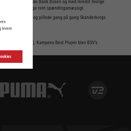
n 5.925 vidner i Jyske Bank Boxen og med mindst mulige
kampe noget tilbage rent spændingsmæssigt.
akter efter pausen og pillede gang på gang Skanderborgs
ores
.
 levere
(ordinær tid 23-23). Kampens Best Player blev BSV’s
cookies