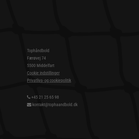
Tophåndbold
Færøvej 74
5500 Middelfart
Cookie indstillinger
Privatlivs- og cookiepolitik
+45 21 25 65 98
kontakt@tophaandbold.dk