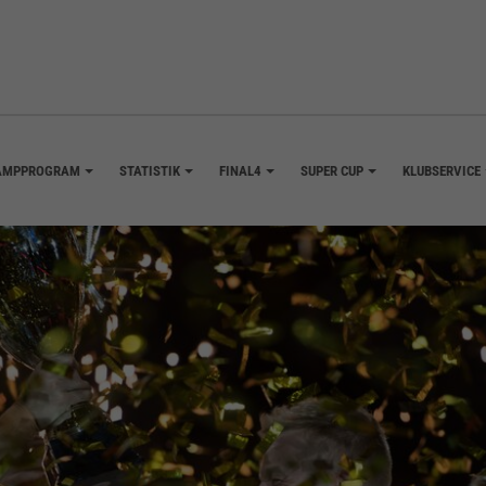
AMPPROGRAM
STATISTIK
FINAL4
SUPER CUP
KLUBSERVICE
+
+
+
+