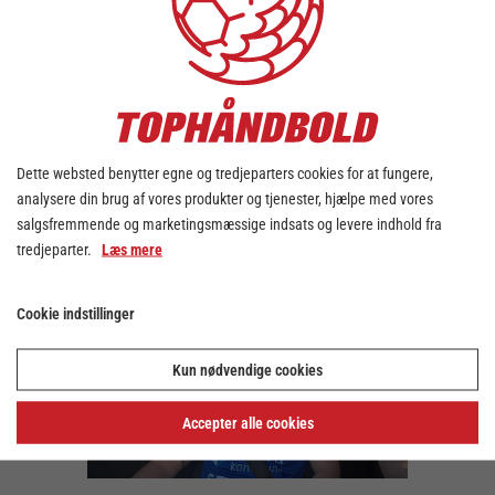
Når Grindsted GIF Håndbolds, Frederik
Nielsen ikke spiller håndbold (og i næste
weekend Santander Final4 i Herning) er han
fuldtidsansat som politimand.
Måske at det er derfor, at han lige minder
vores vært Anders Mundelin om at køre med
”håndstillingen i den der kvart i to” på den
Dette websted benytter egne og tredjeparters cookies for at fungere,
carpool, vi tog ham med ud på Santander
analysere din brug af vores produkter og tjenester, hjælpe med vores
Final4 mediedagen.
salgsfremmende og marketingsmæssige indsats og levere indhold fra
tredjeparter.
Læs mere
Skal du med til årets største håndboldfest
kan du købe billet
her
Cookie indstillinger
Kun nødvendige cookies
Accepter alle cookies