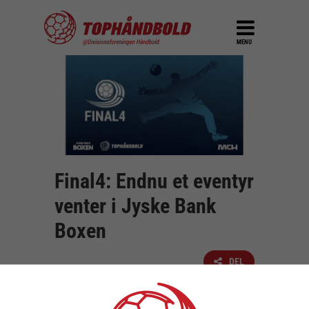
MENU
Final4: Endnu et eventyr
venter i Jyske Bank
Boxen
DEL
12. juni 2026
Jyske Bank Boxen rimer på elitehåndbold –