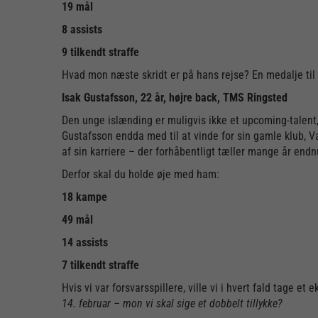
19 mål
8 assists
9 tilkendt straffe
Hvad mon næste skridt er på hans rejse? En medalje til 
Isak Gustafsson, 22 år, højre back, TMS Ringsted
Den unge islænding er muligvis ikke et upcoming-talen
Gustafsson endda med til at vinde for sin gamle klub, Va
af sin karriere – der forhåbentligt tæller mange år endn
Derfor skal du holde øje med ham:
18 kampe
49 mål
14 assists
7 tilkendt straffe
Hvis vi var forsvarsspillere, ville vi i hvert fald tage e
14. februar – mon vi skal sige et dobbelt tillykke?