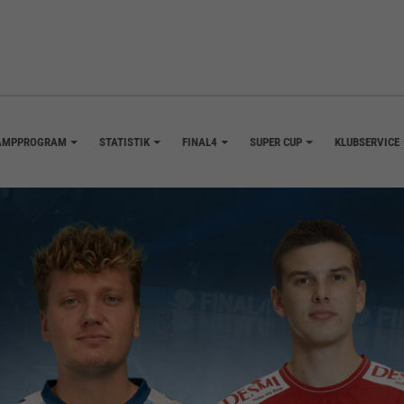
AMPPROGRAM
STATISTIK
FINAL4
SUPER CUP
KLUBSERVICE
+
+
+
+