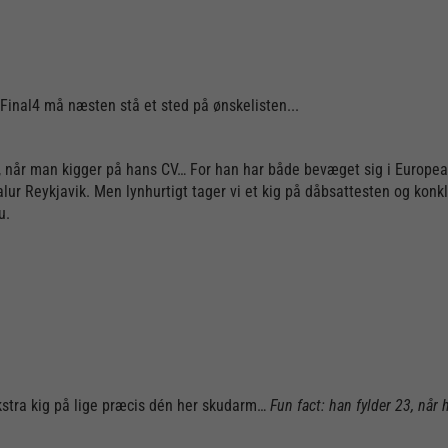
Final4 må næsten stå et sted på ønskelisten...
t, når man kigger på hans CV… For han har både bevæget sig i Europe
lur Reykjavik. Men lynhurtigt tager vi et kig på dåbsattesten og konkl
u.
t ekstra kig på lige præcis dén her skudarm…
Fun fact: han fylder 23, når