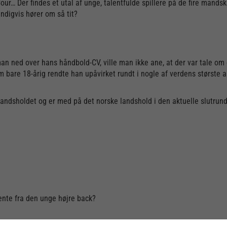
our… Der findes et utal af unge, talentfulde spillere på de fire mands
ndigvis hører om så tit?
 ned over hans håndbold-CV, ville man ikke ane, at der var tale om en
m bare 18-årig rendte han upåvirket rundt i nogle af verdens største 
andsholdet og er med på det norske landshold i den aktuelle slutrund
ente fra den unge højre back?