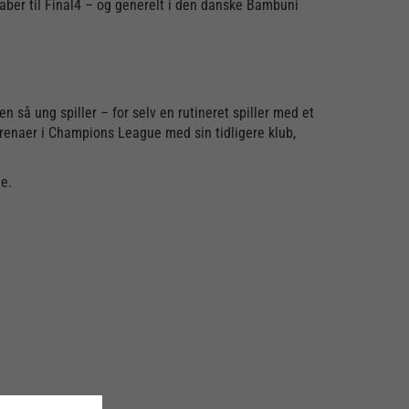
kaber til Final4 – og generelt i den danske Bambuni
 så ung spiller – for selv en rutineret spiller med et
arenaer i Champions League med sin tidligere klub,
e.