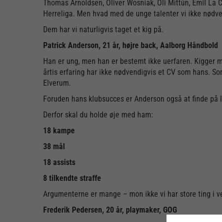
Thomas Arnoldsen, Oliver Wosniak, Oli Mittún, Emil La C
Herreliga. Men hvad med de unge talenter vi ikke nødve
Dem har vi naturligvis taget et kig på.
Patrick Anderson, 21 år, højre back, Aalborg Håndbold
Han er ung, men han er bestemt ikke uerfaren. Kigger man
årtis erfaring har ikke nødvendigvis et CV som hans. So
Elverum.
Foruden hans klubsucces er Anderson også at finde på l
Derfor skal du holde øje med ham:
18 kampe
38 mål
18 assists
8 tilkendte straffe
Argumenterne er mange – mon ikke vi har store ting i v
Frederik Pedersen, 20 år, playmaker, GOG