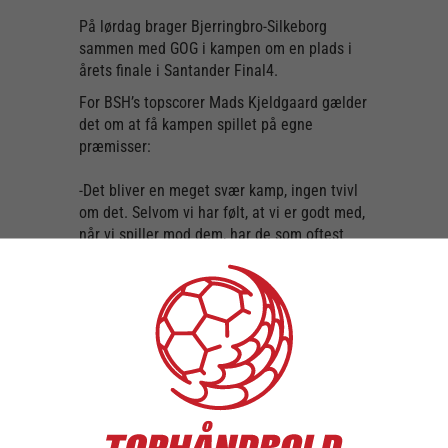
På lørdag brager Bjerringbro-Silkeborg
sammen med GOG i kampen om en plads i
årets finale i Santander Final4.
For BSH’s topscorer Mads Kjeldgaard gælder
det om at få kampen spillet på egne
præmisser:
-Det bliver en meget svær kamp, ingen tvivl
om det. Selvom vi har følt, at vi er godt med,
når vi spiller mod dem, har de som oftest
alligevel formået at vinde med et par mål.
De kampe vi har spillet mod dem i år, har
været med alt for mange mål, så vi skal have
spillet over på vores præmisser og få styr på
vores defensiv og på de store profiler, de
render rundt med. Så vi skal meget gerne
holde dem på under 30 mål og få bedre fat
defensivt, så de bogstaveligt talt ikke løber
fra os. Ikke forstået sådan at vi skal dræbe