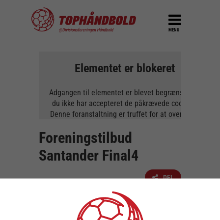
MENU
Elementet er blokeret
Adgangen til elementet er blevet begrænset, da
du ikke har accepteret de påkrævede cookies.
Denne foranstaltning er truffet for at overholde
gældende databeskyttelseslovgivning. Du kan
Foreningstilbud
få adgang til elementet ved at acceptere
cookies for elementet.
Santander Final4
TILLAD COOKIES
DEL
15. november 2022
LÆS MERE OM COOKIES
Er I en håndboldforening, der kunne tænke
jer en fantastisk tur til Santander Final4 i