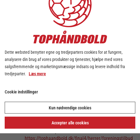
Jyske Bank Boxen d. 18.-19. februar med
fællesskab, verdensklassehåndbold og
underholdning i højsæde, så er der lige nu et
rigtig godt tilbud til jer, da Tophåndbold har
allokereret en pulje billetter både lørdag og
søndag (bag målet nedre) til halv pris til
foreninger.
Dette websted benytter egne og tredjeparters cookies for at fungere,
Tilbuddet er efter ”først til mølle princippet”,
analysere din brug af vores produkter og tjenester, hjælpe med vores
og en af de foreninger, der allerede har
salgsfremmende og marketingsmæssige indsats og levere indhold fra
sikret sig billetter, er Middelfart
tredjeparter.
Læs mere
Håndboldklub, der belønner klubbens mange
frivillige, ledere og ungdomstrænere med en
tur til Santander Final4.
Cookie indstillinger
Tjek videoen her.
Kun nødvendige cookies
Interesseret?
Kontakt da Tophåndbold på mailen
Accepter alle cookies
oa@tophaandbold.dk
for at høre nærmere
eller læs mere på
https://tophaandbold.dk/final4/herrer/foreningstilbud