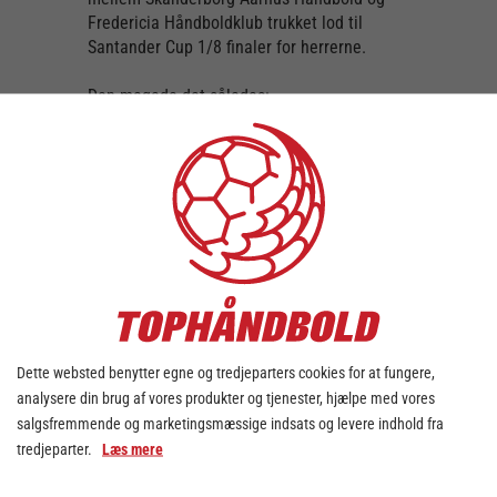
Fredericia Håndboldklub trukket lod til
Santander Cup 1/8 finaler for herrerne.
Den magede det således:
Høj Elite - Bjerringbro-Silkeborg
HC Odense - Ribe-Esbjerg HH
Skive FH - GOG
TMS Ringsted - Fredericia Håndboldklub
HC Midtjylland - Skanderborg Aarhus
Håndbold
Mors-Thy Håndbold - Skjern Håndbold
TTH Holstebro - Aalborg Håndbold
Nordsjælland Håndbold - KIF Kolding
Dette websted benytter egne og tredjeparters cookies for at fungere,
Kampene skal være afviklet senest d. 27.
analysere din brug af vores produkter og tjenester, hjælpe med vores
august.
salgsfremmende og marketingsmæssige indsats og levere indhold fra
tredjeparter.
Læs mere