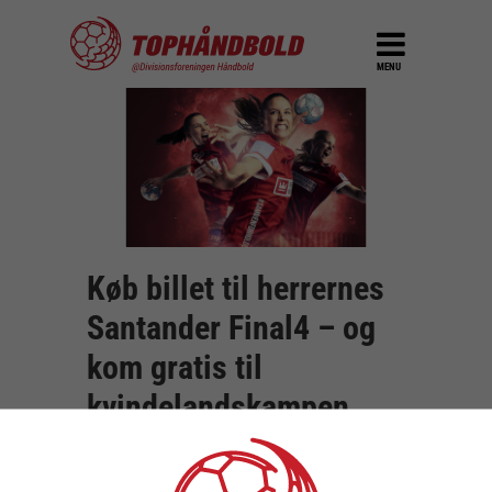
MENU
Køb billet til herrernes
Santander Final4 – og
kom gratis til
kvindelandskampen
mellem Danmark og
Sverige!