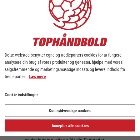
DEL
9. februar 2023
D. 18.-19. februar går det løs med Santander
Final4 i Jyske Bank Boxen, og nu er der en
ekstra god grund til at sikre sig en billet til
super-eventen, da et billetkøb samtidig giver
Dette websted benytter egne og tredjeparters cookies for at fungere,
en gratis adgang til kvindelandskampen
analysere din brug af vores produkter og tjenester, hjælpe med vores
mellem Danmark og Sverige, der løber af
salgsfremmende og marketingsmæssige indsats og levere indhold fra
stablen i Royal Arena d. 11. april.
tredjeparter.
Læs mere
Klik ind på linket nedenfor, så er du et skridt
tættere på 2 fantastiske
Cookie indstillinger
håndboldoplevelser!
Santander Final4-og gratis
Kun nødvendige cookies
Kvindelandskampsbillet
Accepter alle cookies
OBS
: For at aktivere din fribillet til
kvindelandskampen, skal du blot følge