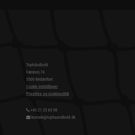
Tophåndbold
Færøvej 74
5500 Middelfart
Cookie indstillinger
Privatlivs- og cookiepolitik
+45 21 25 65 98
kontakt@tophaandbold.dk