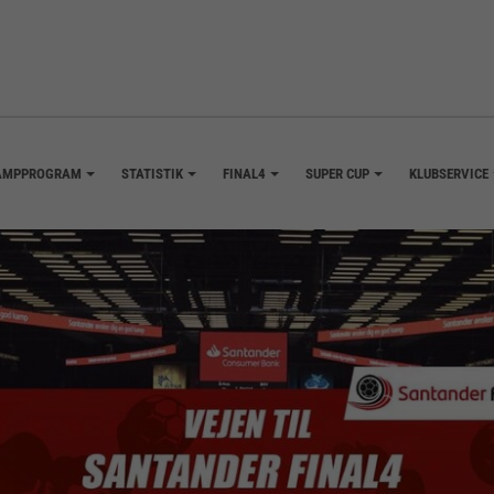
AMPPROGRAM
STATISTIK
FINAL4
SUPER CUP
KLUBSERVICE
+
+
+
+