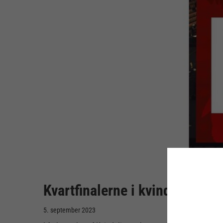
Kvartfinalerne i kvindernes S
5. september 2023