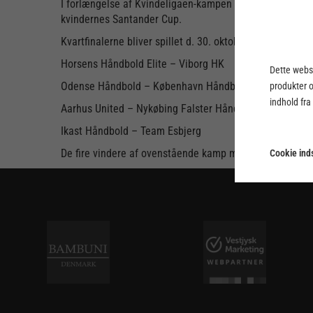
I forlængelse af Kvindeligaen-kampen mellem København 
kvindernes Santander Cup.
Kvartfinalerne bliver spillet d. 30. oktober til 1. novem
Horsens Håndbold Elite – Viborg HK
Dette webst
Odense Håndbold – København Håndbold
produkter 
indhold fra
Aarhus United – Nykøbing Falster Håndbold
Ikast Håndbold – Team Esbjerg
De fire vindere af ovenstående kamp mødes i Santander F
Cookie inds