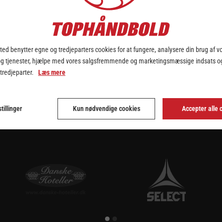
Håndbold og Odense Håndbold tirsdag aften på Frederiksberg blev der 
ber, og lodtrækningen endte således:
ed benytter egne og tredjeparters cookies for at fungere, analysere din brug af v
og tjenester, hjælpe med vores salgsfremmende og marketingsmæssige indsats og
 tredjeparter.
Læs mere
inal4, der afholdes mellem jul og nytår. Information om spillested og 
tillinger
Kun nødvendige cookies
Accepter alle 