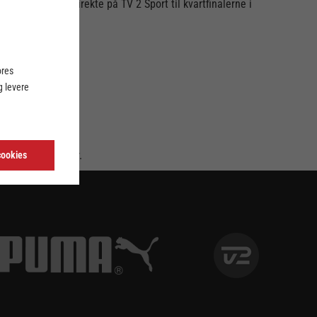
trukket lod direkte på TV 2 Sport til kvartfinalerne i
ores
 levere
billetsalg følger.
cookies