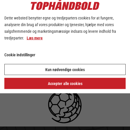
kvindernes kvartfinaler i Santander Cup i
forbindelse med kampen på TV 2 Sport
mellem Viborg HK og Team Esbjerg. De 8
Dette websted benytter egne og tredjeparters cookies for at fungere,
hold blev matchet således:
analysere din brug af vores produkter og tjenester, hjælpe med vores
salgsfremmende og marketingsmæssige indsats og levere indhold fra
Ikast Håndbold - Odense Håndbold
tredjeparter.
Læs mere
Team Esbjerg - København Håndbold
Nykøbing Falster Håndbold - Viborg HK
Silkeborg-Voel KFUM - Aarhus United
Cookie indstillinger
Kampene bliver spillet mellem jul og nytår,
Kun nødvendige cookies
mens Santander Final4 afholdes 1. og 2.
april 2023.
Accepter alle cookies