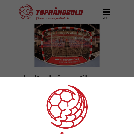
MENU
Lodtrækningen til
kvindernes Santander
Final4
DEL
6. september 2022
Her til aften blev der trukket lod til