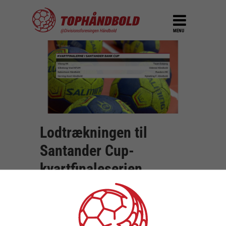
MENU
Lodtrækningen til
Santander Cup-
kvartfinaleserien
DEL
26. august 2018
I pausen i HSM Industri Super Cup for både