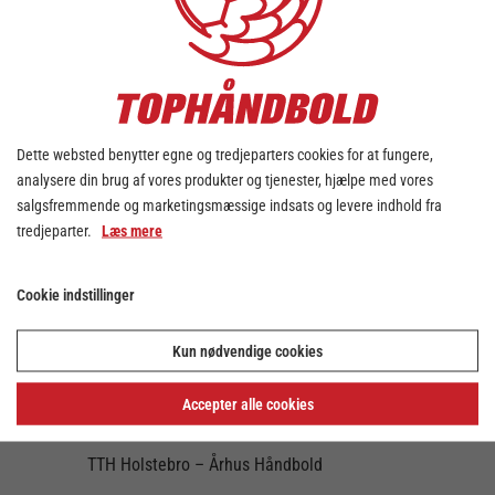
damer og herrer blev der trukket lod til
kvartfinale-serien i Santander Cup. Den faldt
således ud:
Damer:
Viborg HK vs Team Esbjerg
Dette websted benytter egne og tredjeparters cookies for at fungere,
København Håndbold vs Randers HK
analysere din brug af vores produkter og tjenester, hjælpe med vores
Silkeborg-Voel KFUM vs Odense Håndbold
salgsfremmende og marketingsmæssige indsats og levere indhold fra
tredjeparter.
Læs mere
Herning-Ikast Håndbold vs Nykøbing Falster
Håndbold
Cookie indstillinger
Herrer
Skanderborg Håndbold vs Nordsjælland
Kun nødvendige cookies
Håndbold
Mors Thy Håndbold vs Aalborg Håndbold
Accepter alle cookies
Bjerringbro-Silkeborg - GOG Håndbold
TTH Holstebro – Århus Håndbold