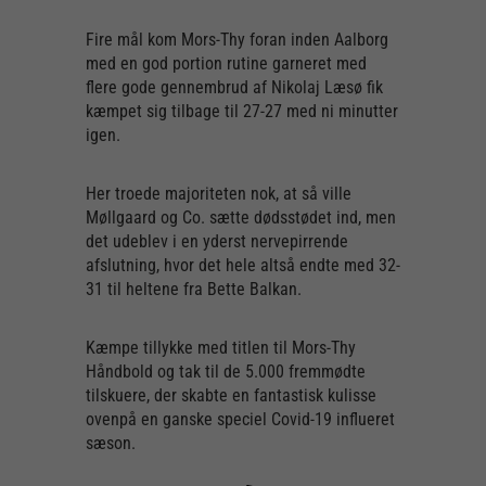
Fire mål kom Mors-Thy foran inden Aalborg
med en god portion rutine garneret med
flere gode gennembrud af Nikolaj Læsø fik
kæmpet sig tilbage til 27-27 med ni minutter
igen.
Her troede majoriteten nok, at så ville
Møllgaard og Co. sætte dødsstødet ind, men
det udeblev i en yderst nervepirrende
afslutning, hvor det hele altså endte med 32-
31 til heltene fra Bette Balkan.
Kæmpe tillykke med titlen til Mors-Thy
Håndbold og tak til de 5.000 fremmødte
tilskuere, der skabte en fantastisk kulisse
ovenpå en ganske speciel Covid-19 influeret
sæson.