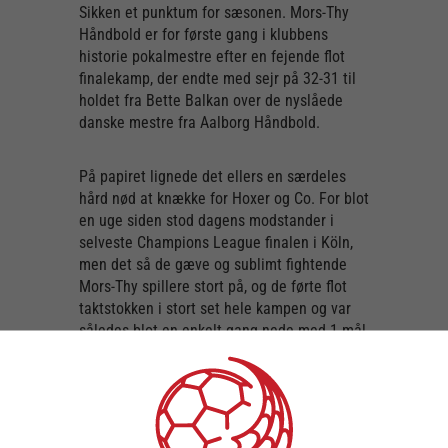
Sikken et punktum for sæsonen. Mors-Thy
Håndbold er for første gang i klubbens
historie pokalmestre efter en fejende flot
finalekamp, der endte med sejr på 32-31 til
holdet fra Bette Balkan over de nyslåede
danske mestre fra Aalborg Håndbold.
På papiret lignede det ellers en særdeles
hård nød at knække for Hoxer og Co. For blot
en uge siden stod dagens modstander i
selveste Champions League finalen i Köln,
men det så de gæve og sublimt fightende
Mors-Thy spillere stort på, og de førte flot
taktstokken i stort set hele kampen og var
således blot en enkelt gang nede med 1 mål
efter et kvarters spilletid i første halvleg.
Stillingen lød på 17-17 ved pausefløjtet.
Fra anden halvlegs start kværnede Willes