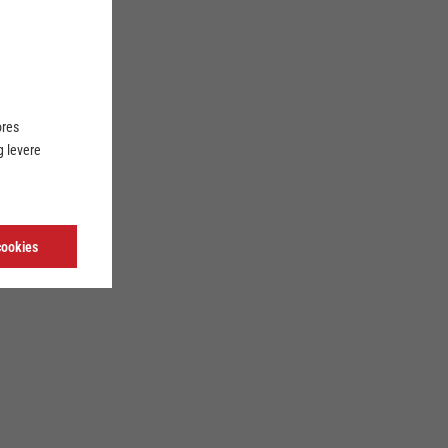
ores
 levere
cookies