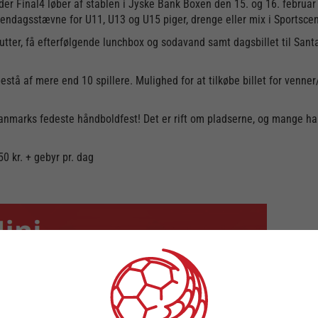
der Final4 løber af stablen i Jyske Bank Boxen den 15. og 16. februa
ndagsstævne for U11, U13 og U15 piger, drenge eller mix i Sportscen
nutter, få efterfølgende lunchbox og sodavand samt dagsbillet til Sa
estå af mere end 10 spillere. Mulighed for at tilkøbe billet for venner
 Danmarks fedeste håndboldfest! Det er rift om pladserne, og mange har
50 kr. + gebyr pr. dag