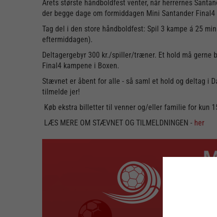
Årets største håndboldfest venter, når herrernes Santan
der begge dage om formiddagen Mini Santander Final4 e
Tag del i den store håndboldfest: Spil 3 kampe á 25 mi
eftermiddagen).
Deltagergebyr 300 kr./spiller/træner. Et hold må gerne b
Final4 kampene i Boxen.
Stævnet er åbent for alle - så saml et hold og deltag i
tilmelde jer!
Køb ekstra billetter til venner og/eller familie for kun 1
LÆS MERE OM STÆVNET OG TILMELDNINGEN -
her