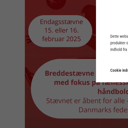
Dette webst
produkter 
indhold fra
Cookie inds