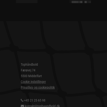
Tophåndbold
Færøvej 74
5500 Middelfart
Cookie indstillinger
Privatlivs- og cookiepolitik
+45 21 25 65 98
kontakt@tophaandbold.dk