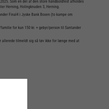
r 2025. Som en del af den store håndboldfest afholdes
ter Herning, Holingknuden 3, Herning.
ntander Final4 i Jyske Bank Boxen (to kampe om
/familie for kun 150 kr. + gebyr/person til Santander
 allerede tilmeldt sig så tøv ikke for længe med at