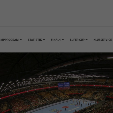
AMPPROGRAM
STATISTIK
FINAL4
SUPER CUP
KLUBSERVICE
+
+
+
+