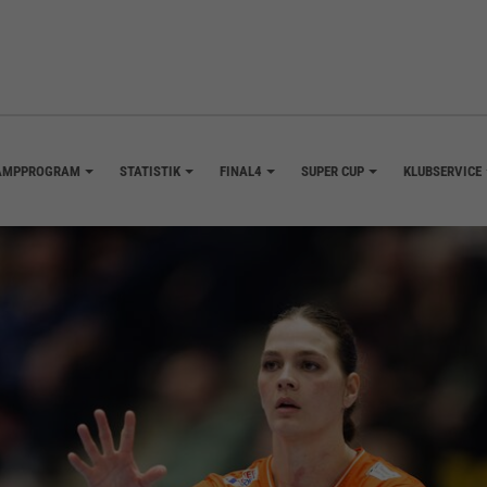
AMPPROGRAM
STATISTIK
FINAL4
SUPER CUP
KLUBSERVICE
+
+
+
+