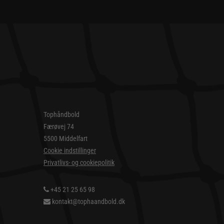
Tophåndbold
Færøvej 74
5500 Middelfart
Cookie indstillinger
Privatlivs- og cookiepolitik
+45 21 25 65 98
kontakt@tophaandbold.dk