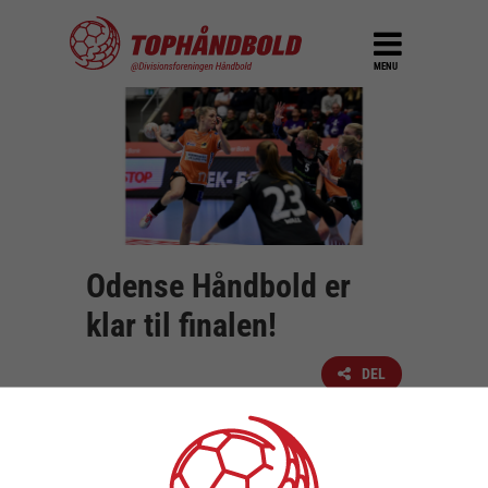
MENU
Odense Håndbold er
klar til finalen!
DEL
28. december 2019
For andet år i træk er Odense Håndbold klar
til finalen i Santander Final4 efter en sejr på
26-25 over København Håndbold.