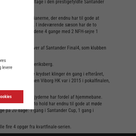
de 4, der skal deltage i den prestigefyldte Santander
igger hos aarhusianerne, der endnu har til gode at
ar i finalen i 2020. I indeværende sæson har de to
ge sæson mødtes holdene 4 gange med 2 NFH-sejre 1
 seneste 5 udgaver af Santander Final4, som klubben
ores
 på 15 mål på Frederiksberg.
 levere
hold har allerede krydset klinger én gang i efteråret,
er Final4 regi, men Viborg HK var i 2015 i pokalfinalen,
indeligaen, og midtjyderne har fordel af hjemmebane.
cookies
ilbage i 2019. De to hold har endnu til gode at møde
e på 20 dage: 1 gang i Santander Cup, 1 gang i
e fire 4 opgør fra kvartfinale-serien.