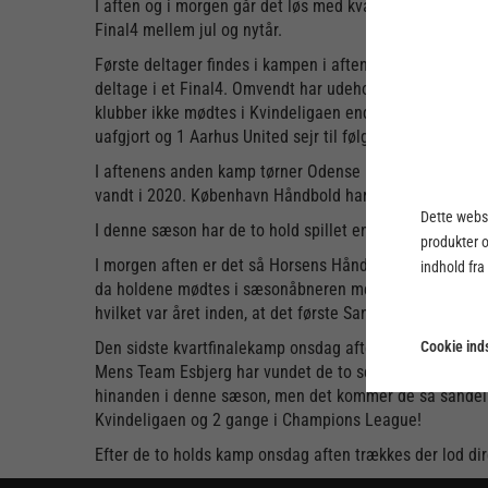
I aften og i morgen går det løs med kvartfinaleserien i
Final4 mellem jul og nytår.
Første deltager findes i kampen i aften kl. 18.30 mell
deltage i et Final4. Omvendt har udeholdet fine traditi
klubber ikke mødtes i Kvindeligaen endnu, men det gør 
uafgjort og 1 Aarhus United sejr til følge.
I aftenens anden kamp tørner Odense Håndbold sammen 
vandt i 2020. København Håndbold har også stået i en fin
Dette webst
I denne sæson har de to hold spillet en enkelt gang i K
produkter 
I morgen aften er det så Horsens Håndbold Elites og Vibo
indhold fra
da holdene mødtes i sæsonåbneren med en smal 30-29 sejr
hvilket var året inden, at det første Santander Final4 for
Cookie inds
Den sidste kvartfinalekamp onsdag aften er lidt af et 
Mens Team Esbjerg har vundet de to seneste udgaver af 
hinanden i denne sæson, men det kommer de så sandelig
Kvindeligaen og 2 gange i Champions League!
Efter de to holds kamp onsdag aften trækkes der lod direkt