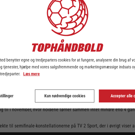
 Santander Cup for kvinderne. Her kæmper 8 hold om at få plads blandt 
em Aarhus United og Nykøbing Falster Håndbold. Hjemmebanefordelen l
oner i pokalturneringen, som klubben vandt i 2018, mens holdet også v
de allerede i næste uge, hvor Aarhus United også er værter. I forri
med København Håndbold. Odense Håndbold har været i finalen i de
ale, og det gjorde holdet i 2017, hvor det blev til sølvmedaljer.
ed benytter egne og tredjeparters cookies for at fungere, analysere din brug af v
vindeligaen, og her løb Højlund og Co. med begge point efter storsejr
og tjenester, hjælpe med vores salgsfremmende og marketingsmæssige indsats og
rg HK’s tur. Kampen starter kl. 18.30 på førstnævntes bane, og de to 
 tredjeparter.
Læs mere
 til VHK som resultat. Ingen af holdene har løftet trofæet i Santand
 kvinder blev afviklet.
tillinger
brag mellem Ikast Håndbold og Team Esbjerg. De to hold topper pt. Kv
Kun nødvendige cookies
Accepter alle 
Santander Final4, står Ikast Håndbold noteret for den samlede sejr t
 til i november, hvor holdene tørner sammen intet mindre end 4 gang
e til semifinale-konstellationerne på TV 2 Sport, der i øvrigt viser all