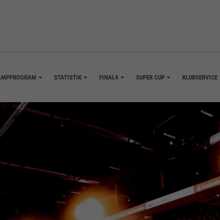
AMPPROGRAM
STATISTIK
FINAL4
SUPER CUP
KLUBSERVICE
+
+
+
+