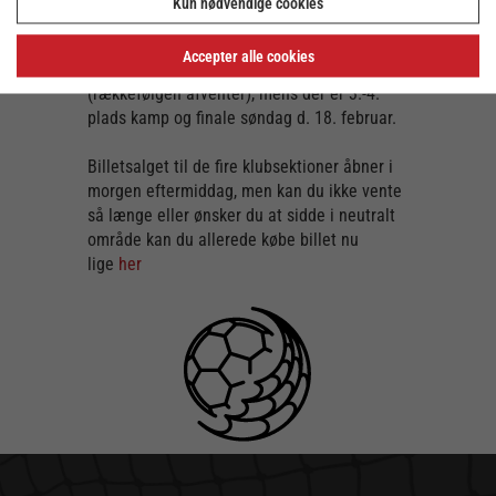
Kun nødvendige cookies
den anden semifinale.
Accepter alle cookies
Kampene spilles lørdag d. 17. februar
(rækkefølgen afventer), mens der er 3.-4.
plads kamp og finale søndag d. 18. februar.
Billetsalget til de fire klubsektioner åbner i
morgen eftermiddag, men kan du ikke vente
så længe eller ønsker du at sidde i neutralt
område kan du allerede købe billet nu
lige
her