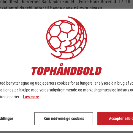
 håndboldfest - herrernes Santander Final4 i Jyske Bank Boxen d. 17.-18
nset antal dagsbilletter til begge dage på øvre niveau.
dag, mens søndag er finaledag) vil oplevelsen i Boxen byde på masser
her.
letter til en enestående håndbold-dag
ed benytter egne og tredjeparters cookies for at fungere, analysere din brug af v
og tjenester, hjælpe med vores salgsfremmende og marketingsmæssige indsats og
 tredjeparter.
Læs mere
erringbro-Silkeborg - Aalborg Hån
tillinger
Kun nødvendige cookies
Accepter alle 