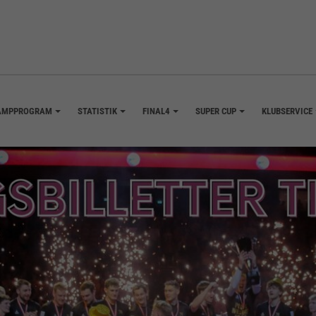
AMPPROGRAM
STATISTIK
FINAL4
SUPER CUP
KLUBSERVICE
+
+
+
+