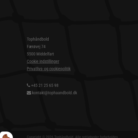
Tophåndbold
Færøvej 74
5500 Middelfart
Cookie indstillinger
Privatlivs- og cookiepolitik
+45 21 25 65 98
kontakt@tophaandbold.dk
Copyright © 2026 Tophåndbold. Alle rettigheder forbeholdes