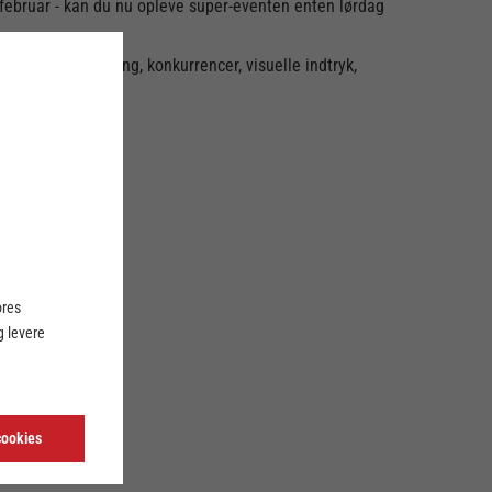
. februar - kan du nu opleve super-eventen enten lørdag
 af underholdning, konkurrencer, visuelle indtryk,
ores
 levere
dbold
cookies