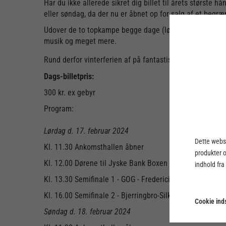
Har du ikke allerede sikret dig billet til årets største
eller søndag, da der nu er åbnet op for salg af et begræ
Udover de to topkampe begge dage (lørdag er semifinale
musik og meget mere.
Rund derfor vinterferien af på fantastisk vis og køb bil
Dags-billetpris:
300 kr. ex gebyr
Program:
Lørdag d. 17. februar 2024
Dette webst
Kl. 11.30 Ankomsthallen åbner
produkter 
Kl. 12.00 Dørene til Jyske Bank Boxen åbner
indhold fra
Kl. 13.30 Semifinale 1 - GOG - Fredericia Håndboldklub
Kl. 16.00 Semifinale 2 - Bj
Cookie inds
Søndag d. 18. februar 2024