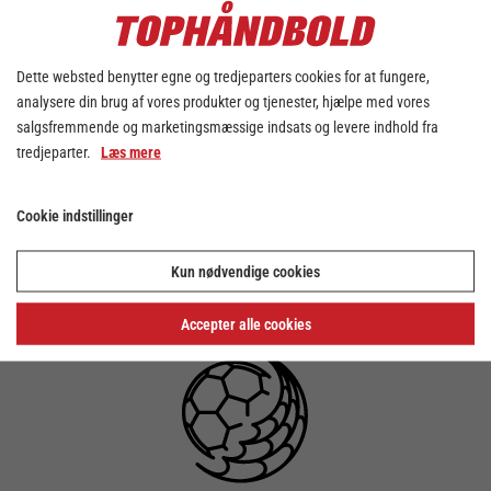
Silkeborg og KIF Kolding København.
Finalestævnet afholdes i weekenden d. 4 &
5. februar 2017. Stort tillykke til de fire
Dette websted benytter egne og tredjeparters cookies for at fungere,
mandskaber.
analysere din brug af vores produkter og tjenester, hjælpe med vores
salgsfremmende og marketingsmæssige indsats og levere indhold fra
Selve lodtrækningen til semifinalerne
tredjeparter.
Læs mere
foretages direkte på TV 2 Sport torsdag d.
03.11 kl. ca. 18.45.
Mere info om spillested, billetsalg etc.
Cookie indstillinger
følger.
Kun nødvendige cookies
Accepter alle cookies