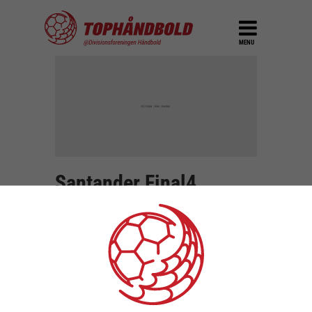
MENU
Santander Final4
deltagere fundet!
DEL
27. oktober 2016
Årets fire deltagere i Santander Final4 er nu
fundet. De fire deltagere blev Skjern
Håndbold, Aalborg Håndbold, Bjerringbro-