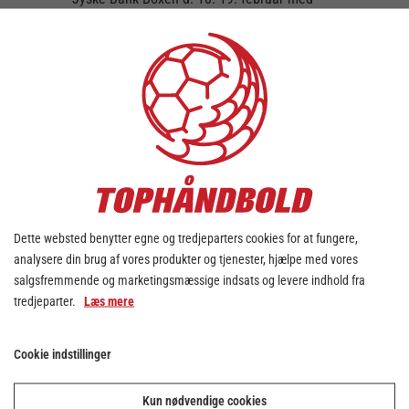
fællesskab, verdensklassehåndbold og
underholdning i højsæde, så er der lige nu et
rigtig godt tilbud til jer, da Tophåndbold har
allokereret 800 billetter både lørdag og
søndag (bag målet nedre) til halv pris til
foreninger.
Tilbuddet er efter ”først til mølle princippet”
og gælder senest frem til 1/12.
Sidste år var Team Vestfyn afsted, og det var
en stor succes, som foreningen gentager i
år. Tjek videoen her.
Dette websted benytter egne og tredjeparters cookies for at fungere,
analysere din brug af vores produkter og tjenester, hjælpe med vores
Interesseret? Kontakt da Tophåndbold på
salgsfremmende og marketingsmæssige indsats og levere indhold fra
mailen
oa@tophaandbold.dk
for at høre
tredjeparter.
Læs mere
nærmere eller læs mere
her
Cookie indstillinger
Elementet er blokeret
Kun nødvendige cookies