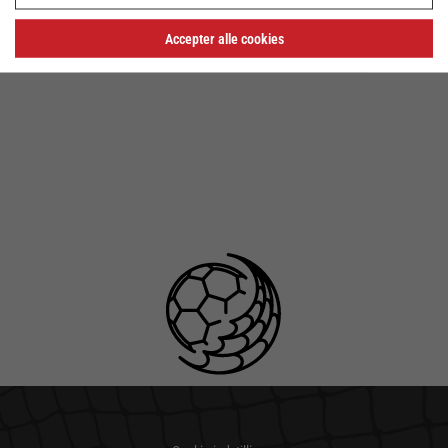
Adgangen til elementet er blevet begrænset, da
Accepter alle cookies
du ikke har accepteret de påkrævede cookies.
Denne foranstaltning er truffet for at overholde
gældende databeskyttelseslovgivning. Du kan
få adgang til elementet ved at acceptere
cookies for elementet.
TILLAD COOKIES
LÆS MERE OM COOKIES