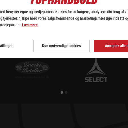
lguldet, da holdet i dag storsejrede med 38-26 over Silkeborg-Voel i 
g bragte sig hurtigt foran med 4-0. Herfra udbyggedes føringen, der v
ed benytter egne og tredjeparters cookies for at fungere, analysere din brug af v
og tjenester, hjælpe med vores salgsfremmende og marketingsmæssige indsats og
rne på i anden halvleg, der i sidste ende medførte stor-sejren på 12
 tredjeparter.
Læs mere
Michala Møller blev kåret til Best Player. Begge Team Esbjerg.
tillinger
Kun nødvendige cookies
Accepter alle 