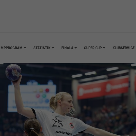
AMPPROGRAM
STATISTIK
FINAL4
SUPER CUP
KLUBSERVICE
+
+
+
+