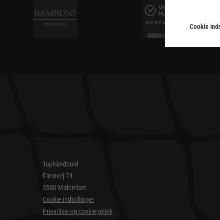
Cookie inds
Tophåndbold
Færøvej 74
5500 Middelfart
Cookie indstillinger
Privatlivs- og cookiepolitik