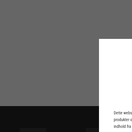
Dette webst
produkter 
indhold fra