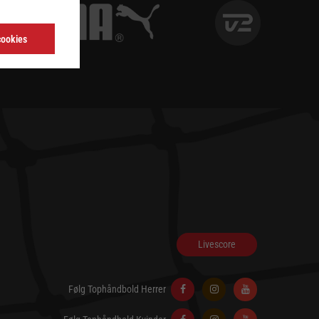
cookies
Livescore
Følg Tophåndbold Herrer