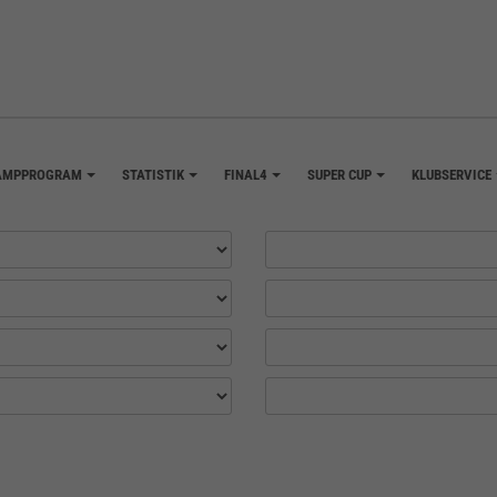
AMPPROGRAM
STATISTIK
FINAL4
SUPER CUP
KLUBSERVICE
+
+
+
+