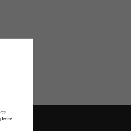
ores
 levere