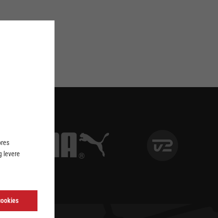
ores
 levere
cookies