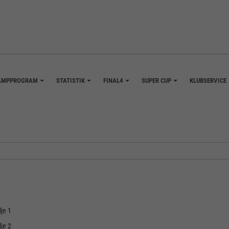
AMPPROGRAM
STATISTIK
FINAL4
SUPER CUP
KLUBSERVICE
+
+
+
+
je 1
je 2