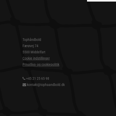
Tophåndbold
Færøvej 74
5500 Middelfart
Cookie indstillinger
Privatlivs- og cookiepolitik
+45 21 25 65 98
kontakt@tophaandbold.dk