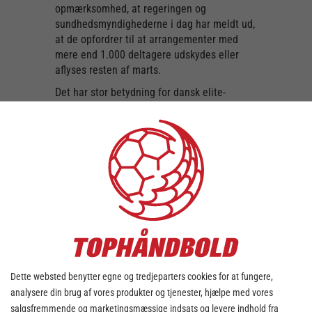
opmærksomhed, at regeringen og
sundhedsmyndighederne i dag har meldt ud,
at de opfordrer til at arrangementer med
mere end 1.000 deltagere udskydes eller
aflyses resten af marts.
Det har stor betydning for dansk elite-
håndbold, hvilket inkluderer Primo Tours
Ligaen, HTH Ligaen og de to første 1.
divisioner for henholdsvis herrer og damer.
Da vi i dansk håndbold ikke vil have
mulighed for at genplacere de mange
kampe, er beslutningen derfor at de
programsatte kampe spilles som planlagt,
men uden tilskuere.
Vi kan som dansk håndbold ikke sætte os
uden for den klare anbefaling, der er
udsendt, og dette er desuden understøttet af
Dette websted benytter egne og tredjeparters cookies for at fungere,
Dansk Idrætsforbund, og er ligeledes
analysere din brug af vores produkter og tjenester, hjælpe med vores
en model vores sportskollegaer i Danmark
salgsfremmende og marketingsmæssige indsats og levere indhold fra