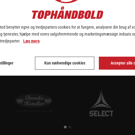
å dansk jord, når den internationale turnering fløjtes i gang. I den
ænser, da hele 6 hold fra de danske Bambuni Ligaer er med i Champio
 ved at vinde det danske mesterskab, og siden da har håndbolddanmark
d, hvor det er sjovest.
ed benytter egne og tredjeparters cookies for at fungere, analysere din brug af v
og tjenester, hjælpe med vores salgsfremmende og marketingsmæssige indsats og
 tredjeparter.
Læs mere
ndbold
og
Nykøbing Falster Håndbold
, mens Aalborg Håndbold på her
n vil se ud, og det giver os god tid til blot at være stolte over, at d
tillinger
Kun nødvendige cookies
Accepter alle 