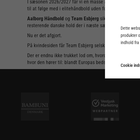
I sæsonen 2026/2027 får vi en masse at glæde os over p
til at følge med i elitehåndbold uden for de danske gr
Aalborg Håndbold
og
Team Esbjerg
sikrede sig en plads
resterende danske hold der i næste sæson skal spille me
Dette webst
Nu er det afgjort.
produkter 
indhold fra
På kvindesiden får Team Esbjerg selskab af
Odense Hå
Der er endnu ikke trukket lod om, hvordan puljefordelinge
hvor den hører til: blandt Europas bedste.
Cookie inds