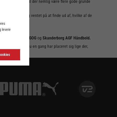
 kommende sæson vil der nemlig være flere gode grunde
ns League.
 holdt vejret og ventet på at finde ud af, hvilke af de
ores
 levere
residen følges af
GOG
og
Skanderborg AGF Håndbold.
ansk håndbold endnu en gang har placeret sig lige der,
cookies