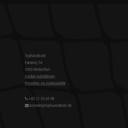
Tophåndbold
Færøvej 74
5500 Middelfart
Cookie indstillinger
Privatlivs- og cookiepolitik
+45 21 25 65 98
kontakt@tophaandbold.dk