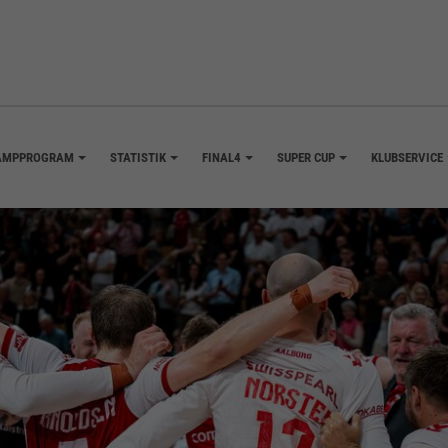
AMPPROGRAM
STATISTIK
FINAL4
SUPER CUP
KLUBSERVICE
+
+
+
+