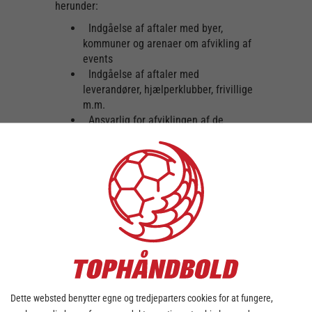
herunder:
Indgåelse af aftaler med byer,
kommuner og arenaer om afvikling af
events
Indgåelse af aftaler med
leverandører, hjælperklubber, frivillige
m.m.
Ansvarlig for afviklingen af de
forskellige events, herunder også at
sikre, at venue fremstår
stemningsfyldt
Ansvarlig for billetsalg og optimering
af dette område ved alle events
Koordinere aktiveringen med
Divisionsforeningens hovedsponsorer
og andre samarbejdspartnere
Skabe et sammenhængende billede
af ”best case practice” på events fra
medlemsklubberne
Dette websted benytter egne og tredjeparters cookies for at fungere,
Organisation: