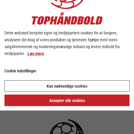
søndag. Med andre ord skal mandag bare
overstås!
Alle seks dage - på nær lørdag - starter
kampene kl. 20.00, mens lørdagskampen er
Dette websted benytter egne og tredjeparters cookies for at fungere,
kl. 16.00.
analysere din brug af vores produkter og tjenester, hjælpe med vores
Du kan se kampene på enten TV 2 eller TV 2
salgsfremmende og marketingsmæssige indsats og levere indhold fra
Sport og ALTID på PLAY!
tredjeparter.
Læs mere
Se hvilke kampe der bliver vist i TV her:
Herreligaen:
Cookie indstillinger
https://tophaandbold.dk/kampprogram/herreligaen
Kun nødvendige cookies
Kvindeligaen:
https://tophaandbold.dk/kampprogram/kvindeligaen
Accepter alle cookies