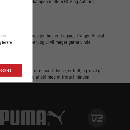
get, der udover herrekampen mellem GOG og Aalborg
n i år, men det synes jeg bestemt også, at vi gør. Vi skal
ores
 opstart til sæsonen, og vi vil meget gerne vinde
 levere
lle spille om et trofæ mod Odense, er fedt, og vi vil gå
cookies
at gøre det på end at stå med et trofæ i hånden!