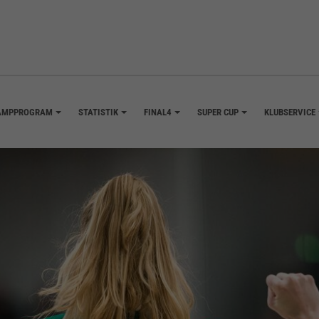
AMPPROGRAM
STATISTIK
FINAL4
SUPER CUP
KLUBSERVICE
+
+
+
+