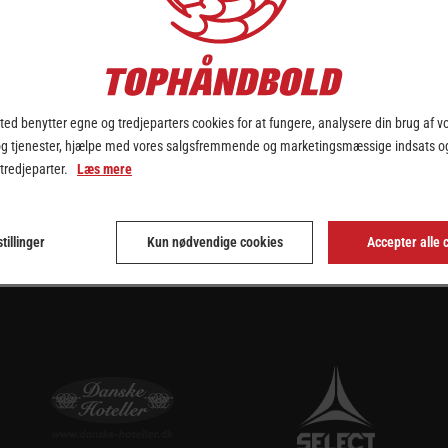
up i Aalborg. Over 4.000 billetter er allerede solgt til dobbeltbra
g Team Esbjerg.
t hold.
, at vi godt kan vinde og tage trofæet. Esbjerg ser rigtig skarpe ud ige
ed benytter egne og tredjeparters cookies for at fungere, analysere din brug af v
dækket godt op og være omstillingsparate. Vi har gang i en fantastisk
og tjenester, hjælpe med vores salgsfremmende og marketingsmæssige indsats og
 tredjeparter.
Læs mere
tillinger
-guldet tilbage i maj). Det er en ny sæson, og at vi starter med at sku
Kun nødvendige cookies
Accepter alle 
get til at komme i gang igen med sæsonen, og hvad er en bedre måde 