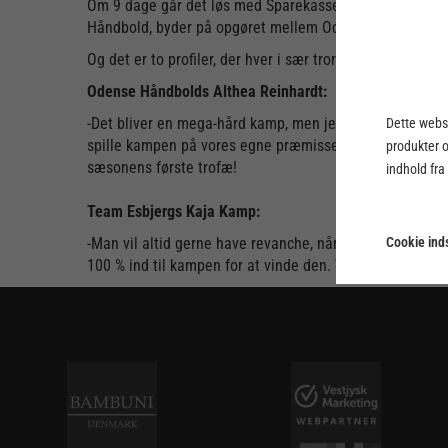
Om 9 dage går det løs med Sparekassen Danmark Super C
Håndbold, byder på opgøret mellem Odense Håndbold o
Og det er to profiler, der hver i sær tror på succes til ege
Odense Håndbolds Althea Reinhardt:
-Det bliver en mega-hård kamp, men jeg har fuld tillid til
Dette webst
spille kampen på vores egne præmisser, sørge for at få 
produkter 
sæsonens første trofæ!
indhold fra
Team Esbjergs Kaja Kamp:
Cookie inds
-Man vil altid gerne have revanche, når man har tabt (DM
100 % ind til kampen for at vinde den. Vi glæder os me