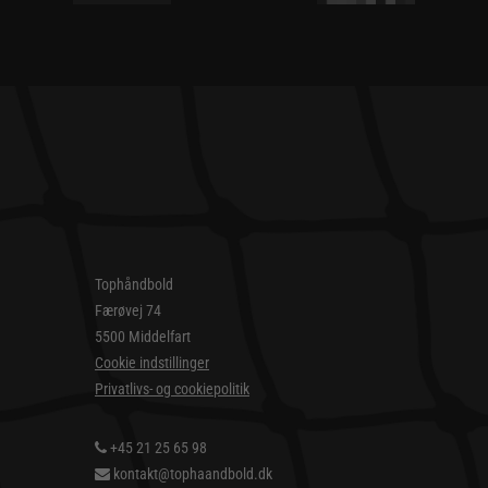
Tophåndbold
Færøvej 74
5500 Middelfart
Cookie indstillinger
Privatlivs- og cookiepolitik
+45 21 25 65 98
kontakt@tophaandbold.dk