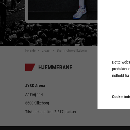
Forside
Ligaer
Bjerringbro-Silkeborg
Dette webst
HJEMMEBANE
produkter 
indhold fra
JYSK Arena
Ansvej 114
Cookie inds
8600 Silkeborg
Tilskuerkapacitet: 2.517 pladser