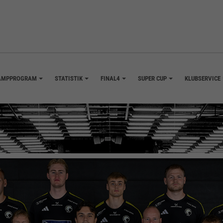
AMPPROGRAM
STATISTIK
FINAL4
SUPER CUP
KLUBSERVICE
+
+
+
+