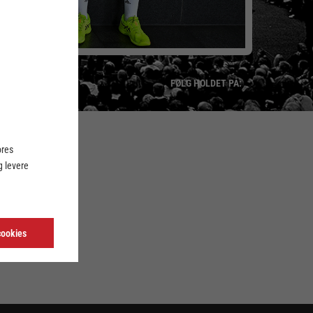
FØLG HOLDET PÅ:
ores
LINK
 levere
cookies