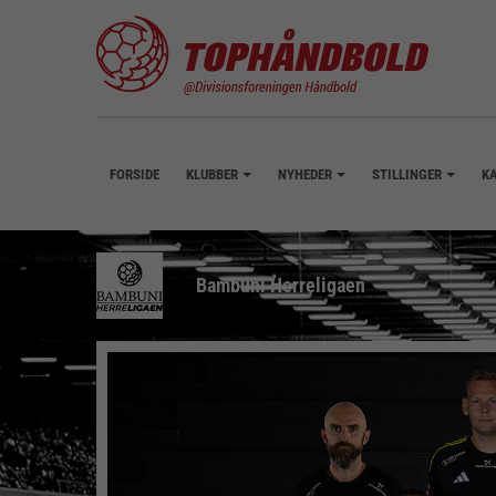
FORSIDE
KLUBBER
NYHEDER
STILLINGER
K
+
+
+
Bambuni Herreligaen