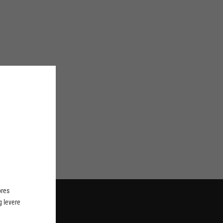
ores
 levere