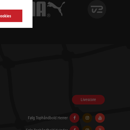
cookies
Livescore
Følg Tophåndbold Herrer