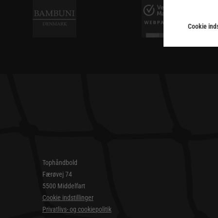
Cookie inds
Tophåndbold
Færøvej 74
5500 Middelfart
Cookie indstillinger
Privatlivs- og cookiepolitik