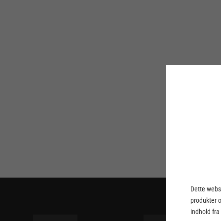
Dette webst
produkter 
indhold fra