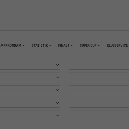
AMPPROGRAM
STATISTIK
FINAL4
SUPER CUP
KLUBSERVICE
+
+
+
+