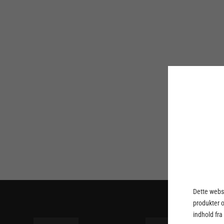
Dette webst
produkter 
indhold fra