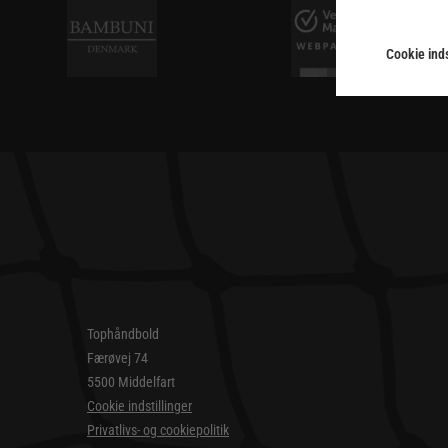
Cookie inds
Tophåndbold
Færøvej 74
5500 Middelfart
Cookie indstillinger
Privatlivs- og cookiepolitik