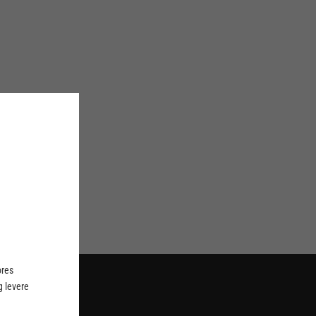
ores
 levere