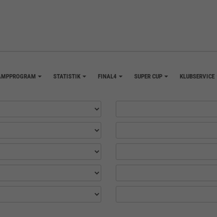
AMPPROGRAM
STATISTIK
FINAL4
SUPER CUP
KLUBSERVICE
+
+
+
+