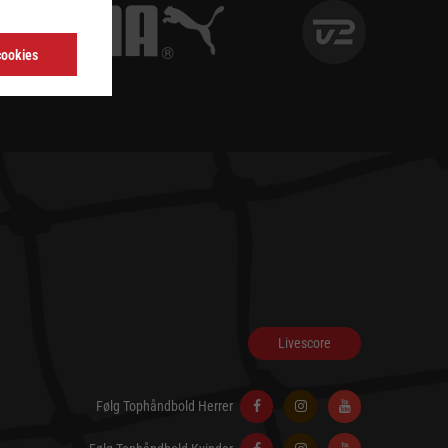
cookies
Livescore
Følg Tophåndbold Herrer