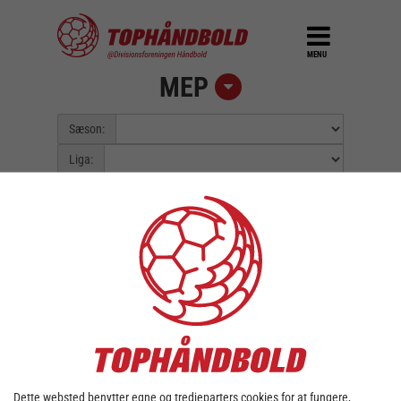
MENU
MEP
Sæson:
Liga:
Pulje:
Spillerunde:
Fejl::
Kunne ikke finde data for valgt
sæson/liga.
Dette websted benytter egne og tredjeparters cookies for at fungere,