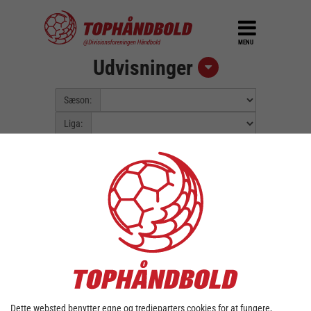
MENU
Udvisninger
Sæson:
Liga:
Pulje:
Spillerunde:
Fejl::
Kunne ikke finde data for valgt
sæson/liga.
Dette websted benytter egne og tredjeparters cookies for at fungere,