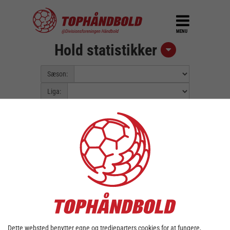
MENU
Hold statistikker
Sæson:
Liga:
Pulje:
Spillerunde:
Fejl::
Kunne ikke finde data for valgt
sæson/liga.
Dette websted benytter egne og tredjeparters cookies for at fungere,