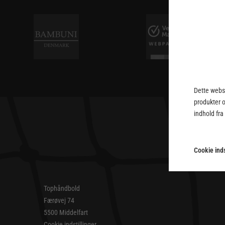
Dette webst
produkter 
indhold fra
Cookie inds
Tophåndbold
Færøvej 74
5500 Middelfart
Cookie indstillinger