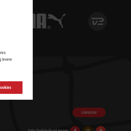
ores
 levere
cookies
Livescore
Følg Tophåndbold Herrer