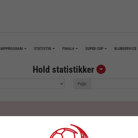
AMPPROGRAM
STATISTIK
FINAL4
SUPER CUP
KLUBSERVICE
+
+
+
+
Hold statistikker
Pulje: