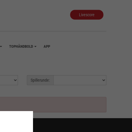
Livescore
TOPHÅNDBOLD
APP
+
+
Spillerunde: