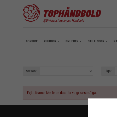
FORSIDE
KLUBBER
NYHEDER
STILLINGER
K
+
+
+
Sæson:
Liga:
Fejl::
Kunne ikke finde data for valgt sæson/liga.