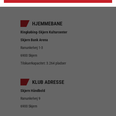
HJEMMEBANE
Ringkøbing-Skjern Kulturcenter
Skjern Bank Arena
Ranunkelvej 1-3
6900 Skjern
Tilskuerkapacitet: 3.264 pladser
KLUB ADRESSE
Skjern Håndbold
Ranunkelvej 9
6900 Skjern