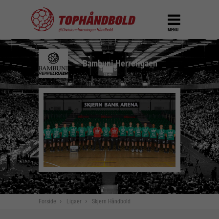
MENU
Bambuni Herreligaen
Forside
Ligaer
Skjern Håndbold