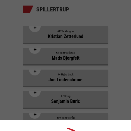
SPILLERTRUP
#12 Målvogter
Kristian Zetterlund
#2 Venstre back
Mads Bjergfelt
#4 Højre back
Jon Lindenchrone
#7 Streg
Senjamin Buric
#19 Venstre fløj
Bjarke Christensen