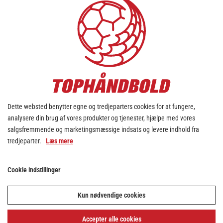
#21 Højre fløj
René Rasmussen
#22 Playmaker
Mads Mensah Larsen
#23 Venstre back
Marcus Midtgaard
Dette websted benytter egne og tredjeparters cookies for at fungere,
analysere din brug af vores produkter og tjenester, hjælpe med vores
#26 Venstre back
salgsfremmende og marketingsmæssige indsats og levere indhold fra
Jonathan Würtz
tredjeparter.
Læs mere
#36 Streg
Cookie indstillinger
Julius Raaholt
Kun nødvendige cookies
#70 Venstre fløj
Simon Sejer Kristensen
Accepter alle cookies