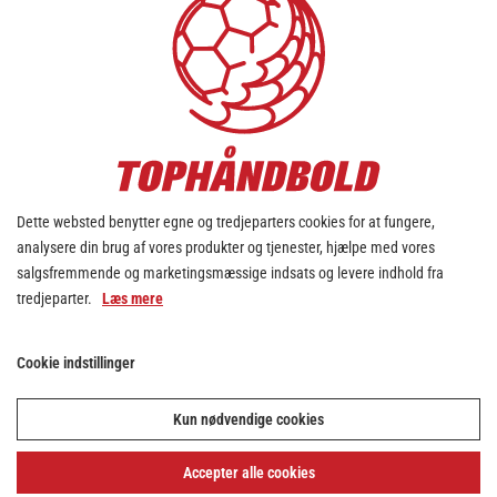
HJEMMEBANE
Frederiksberg-Hallerne
Jens Jessens Vej 20
2000 Frederiksberg
Tilskuerkapacitet: 1.300 pladser
Dette websted benytter egne og tredjeparters cookies for at fungere,
analysere din brug af vores produkter og tjenester, hjælpe med vores
salgsfremmende og marketingsmæssige indsats og levere indhold fra
KLUB ADRESSE
tredjeparter.
Læs mere
København Håndbold
Jens Jessens Vej 20
Cookie indstillinger
2000 Frederiksberg
Kun nødvendige cookies
Accepter alle cookies