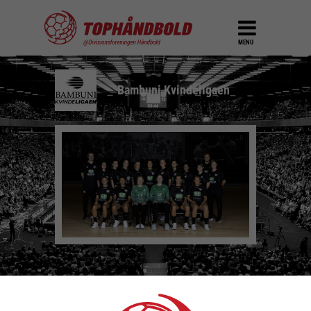
MENU
Bambuni Kvindeligaen
Forside
Ligaer
København Håndbold