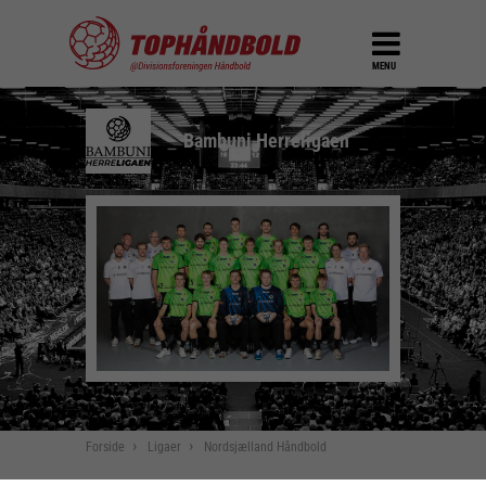
MENU
Bambuni Herreligaen
Forside
Ligaer
Nordsjælland Håndbold