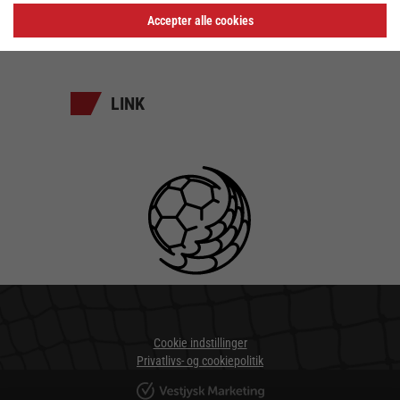
Accepter alle cookies
3400 Hillerød
LINK
Cookie indstillinger
Privatlivs- og cookiepolitik