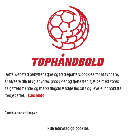
HJEMMEBANE
Helsinge-hallen
Tilskuerkapacitet: 1.500 pladser
Helsingør-hallen
Tilskuerkapacitet: 2.400 pladser
Dette websted benytter egne og tredjeparters cookies for at fungere,
analysere din brug af vores produkter og tjenester, hjælpe med vores
Hillerød-hallen
salgsfremmende og marketingsmæssige indsats og levere indhold fra
Tilskuerkapacitet: 3.132 pladser
tredjeparter.
Læs mere
Cookie indstillinger
KLUB ADRESSE
Nordsjælland Håndbold ApS
Kun nødvendige cookies
Milnersvej 39