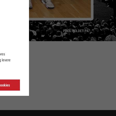
FØLG HOLDET PÅ:
ores
LINK
 levere
cookies