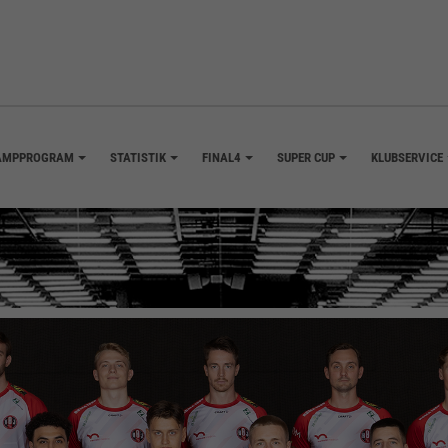
AMPPROGRAM
STATISTIK
FINAL4
SUPER CUP
KLUBSERVICE
+
+
+
+