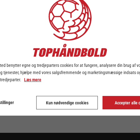
ed benytter egne og tredjeparters cookies for at fungere, analysere din brug af v
KLUB ADRESSE
og tjenester, hjælpe med vores salgsfremmende og marketingsmæssige indsats og
 tredjeparter.
Læs mere
HØJ Elitehåndbold APS
Rugmarken 10
tillinger
Kun nødvendige cookies
Accepter alle 
3650 Ølstykke