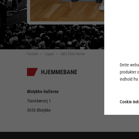
Forside
Ligaer
HØJ Elite Herrer
Dette webst
HJEMMEBANE
produkter 
indhold fra
Ølstykke-hallerne
Tranekærvej 1
Cookie inds
3650 Ølstykke