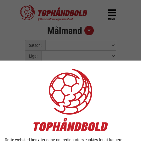
MENU
Målmand
Sæson:
Liga:
Pulje:
Spillerunde:
Fejl::
Kunne ikke finde data for valgt
sæson/liga.
Dette websted benytter egne og tredjeparters cookies for at fungere,