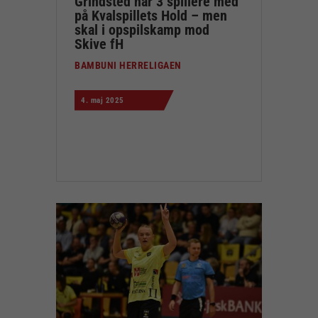
Grindsted har 3 spillere med
på Kvalspillets Hold – men
skal i opspilskamp mod
Skive fH
BAMBUNI HERRELIGAEN
4. maj 2025