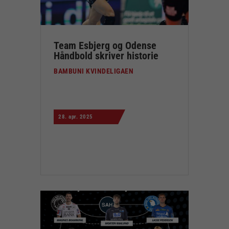
Team Esbjerg og Odense
Håndbold skriver historie
BAMBUNI KVINDELIGAEN
28. apr. 2025