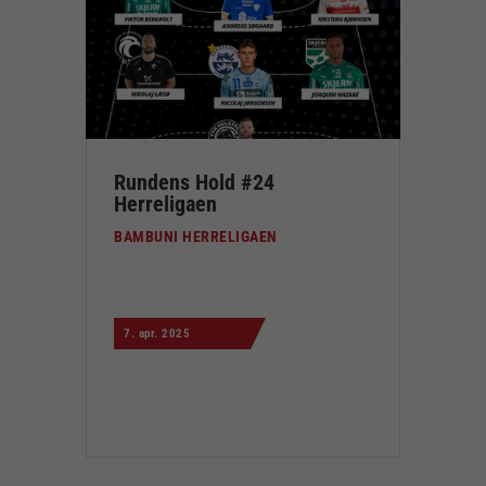
Rundens Hold #24
Herreligaen
BAMBUNI HERRELIGAEN
7. apr. 2025