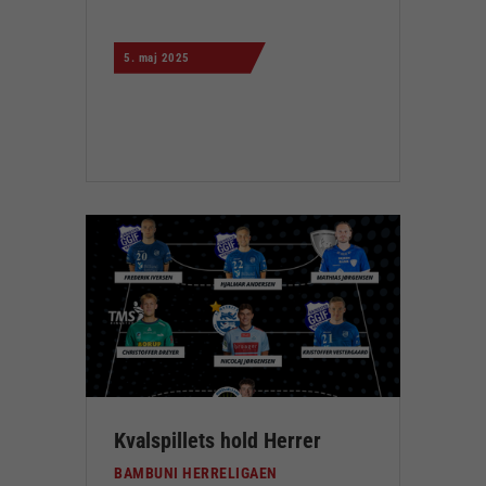
5. maj 2025
Kvalspillets hold Herrer
BAMBUNI HERRELIGAEN