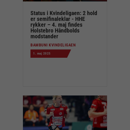
Status i Kvindeligaen: 2 hold
er semifinaleklar - HHE
rykker – 4. maj findes
Holstebro Håndbolds
modstander
BAMBUNI KVINDELIGAEN
1. maj 2025