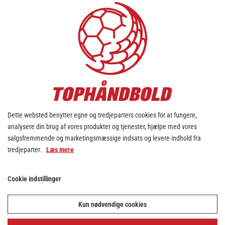
Dette websted benytter egne og tredjeparters cookies for at fungere,
analysere din brug af vores produkter og tjenester, hjælpe med vores
Årets Hold i Herreligaen
salgsfremmende og marketingsmæssige indsats og levere indhold fra
BAMBUNI HERRELIGAEN
tredjeparter.
Læs mere
Cookie indstillinger
16. apr. 2025
Kun nødvendige cookies
Årets Hold i Herreligaen – ustoppelige