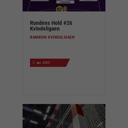
Rundens Hold #26
Kvindeligaen
BAMBUNI KVINDELIGAEN
7. apr. 2025