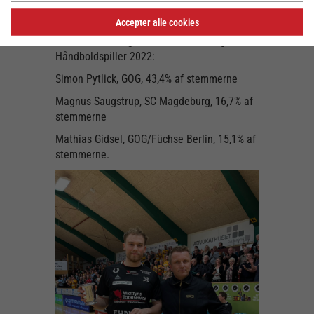
Stort tillykke, Simon!
Accepter alle cookies
Stemmefordelingen for Årets Mandlige
Håndboldspiller 2022:
Simon Pytlick, GOG, 43,4% af stemmerne
Magnus Saugstrup, SC Magdeburg, 16,7% af
stemmerne
Mathias Gidsel, GOG/Füchse Berlin, 15,1% af
stemmerne.