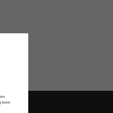
ores
 levere