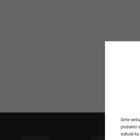
Dette webst
produkter 
indhold fra