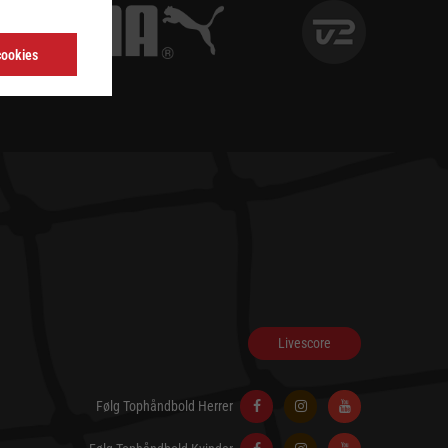
cookies
Livescore
Følg Tophåndbold Herrer