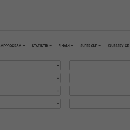
AMPPROGRAM
STATISTIK
FINAL4
SUPER CUP
KLUBSERVICE
+
+
+
+