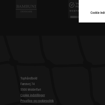
Cookie inds
Tophåndbold
Færøvej 74
5500 Middelfart
Cookie indstillinger
Privatlivs- og cookiepolitik