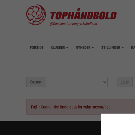
FORSIDE
KLUBBER
NYHEDER
STILLINGER
K
+
+
+
Sæson:
Liga:
Fejl::
Kunne ikke finde data for valgt sæson/liga.