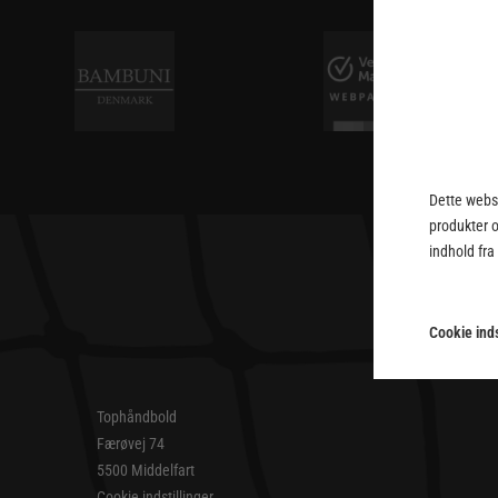
Dette webst
produkter 
indhold fra
Cookie inds
Tophåndbold
Færøvej 74
5500 Middelfart
Cookie indstillinger