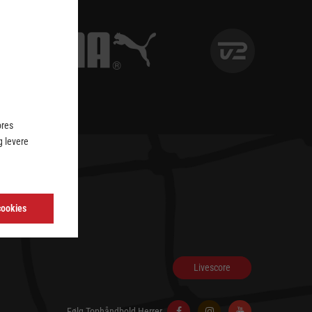
ores
 levere
cookies
Livescore
Følg Tophåndbold Herrer