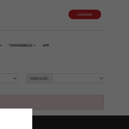
Livescore
TOPHÅNDBOLD
APP
+
+
Spillerunde: