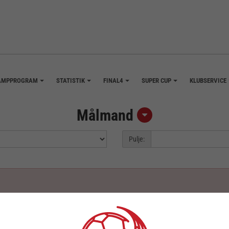
AMPPROGRAM
STATISTIK
FINAL4
SUPER CUP
KLUBSERVICE
+
+
+
+
Målmand
Pulje: