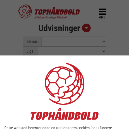
MENU
Udvisninger
Sæson:
Liga:
Pulje:
Spillerunde:
Fejl::
Kunne ikke finde data for valgt
sæson/liga.
Dette websted benytter egne og tredjeparters cookies for at fungere,