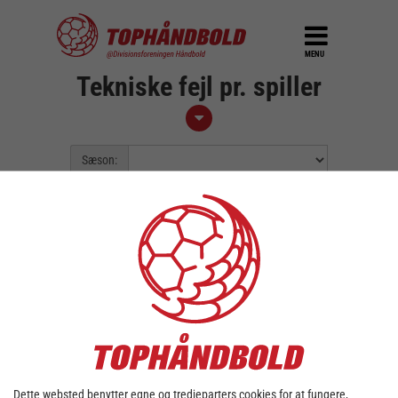
MENU
Tekniske fejl pr. spiller
Sæson:
Liga:
Pulje:
Spillerunde:
Fejl::
Kunne ikke finde data for valgt
sæson/liga.
Dette websted benytter egne og tredjeparters cookies for at fungere,