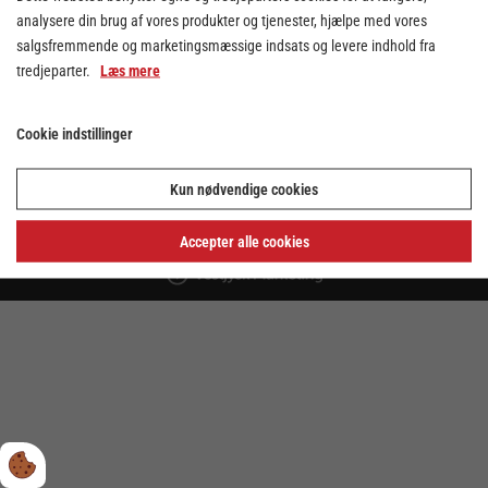
analysere din brug af vores produkter og tjenester, hjælpe med vores
salgsfremmende og marketingsmæssige indsats og levere indhold fra
tredjeparter.
Læs mere
Cookie indstillinger
Kun nødvendige cookies
Cookie indstillinger
Privatlivs- og cookiepolitik
Accepter alle cookies